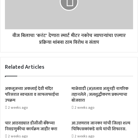
वीज बिलाचा 'करंट' देणारा स्मार्ट मीटर नकोच व्यापाऱ्यांचा एल्गार
प्रक्रिया थांबवा ठाम विरोध व संताप
Related Articles
अकलूजच्या अकलाई देवी मंदिर
माळेवाडी (अ)तलाव असूनही नागरिक
परिसरात स्वच्छता व साफसफाईचा
तहानलेले ; जलशुद्धीकरण प्रकल्पाचा
उपक्रम
बोजवारा
2 weeks ago
2 weeks ago
चार आठवड्यात डीसीसी बँकेच्या
आ.उत्तमराव जानकर यांची जिल्हा शल्य
निवडणुकीचा कार्यक्रम जाहीर करा
चिकित्सकांकडे वाघे यांची शिफारस.
2 weeks ago
2 weeks ago