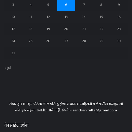
3
4
5
6
7
8
9
10
11
12
13
14
15
16
17
18
19
20
21
22
23
24
25
26
27
28
29
30
31
« Jul
संचार वृत्त या न्यूज पोर्टलमधील प्रसिद्ध होणाऱ्या बातम्या,जाहिराती व लेखातील मजकुराशी
संपादक सहमत असतील असे नाही. संपर्क - sancharvrutta@gmail.com
वेबसाईट दर्शक