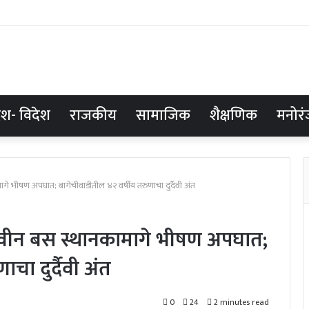
ेश- विदेश
राजकीय
सामाजिक
शैक्षणिक
मनोर
ीषण अपघात; बागेचीवाडीतील ४२ वर्षीय तरुणाचा दुर्दैवी अंत
ीन बस स्थानकामागे भीषण अपघात;
चा दुर्दैवी अंत
0
24
2 minutes read