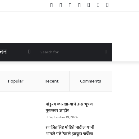
Facebook
Twitter
YouTube
Instagram
Log
Random
Sidebar
In
Article
ंजन
Random
Search
Article
for
Popular
Recent
Comments
पांडुरंग कारखान्याचे ऊस भूषण
पुरस्कार जाहीर
September 19, 2024
रणजितसिंह मोहिते पाटील यांनी
आपले पत्ते ठेवले झाकून चर्चेला