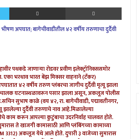
Twitter
Share via Email
Print
षण अपघात; बागेचीवाडीतील ४२ वर्षीय तरुणाचा दुर्दैवी
वीर पथकडे जाणाऱ्या रोडवर प्रवीण इलेक्ट्रॉनिक्ससमोर
. एका भरधाव भारत बेंझ मिक्सर वाहनाने (टँकर)
त ४२ वर्षीय तरुण प्लंबरचा जागीच दुर्दैवी मृत्यू झाला
र चालक घटनास्थळावरून पसार झाला असून, अकलूज पोलीस
.सचिन सुभाष काळे (वय ४२, रा. बागेचीवाडी, पद्मावतीनगर,
झालेल्या दुर्दैवी तरुणाचे नाव आहे.
​मिळालेल्या
ीचे काम करून आपल्या कुटुंबाचा उदरनिर्वाह चालवत होते.
ुमारास ते खाजगी कामासाठी आणि प्लंबिंगच्या कामाच्या
 M 3312) अकलूज येथे आले होते. ​दुपारी ३ वाजेच्या सुमारास