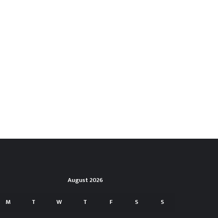
August 2026
M
T
W
T
F
S
S