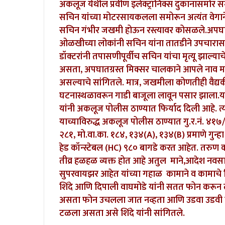
अकलूज येथील प्रवीण इलेक्ट्रॉनिक्स दुकानासमोर स
सचिन यांच्या मोटरसायकलला समोरून अत्यंत वेगा
सचिन गंभीर जखमी होऊन रस्त्यावर कोसळले.
अपघा
ओळखीच्या लोकांनी सचिन यांना तातडीने उपचारासाठ
डॉक्टरांनी तपासणीपूर्वीच सचिन यांचा मृत्यू झाल्याच
असता, अपघातग्रस्त मिक्सर चालकाने आपले नाव मध
असल्याचे सांगितले. मात्र, जखमीला कोणतीही वैद्
घटनास्थळावरून गाडी बाजूला लावून पसार झाला.
य
यांनी अकलूज पोलीस ठाण्यात फिर्याद दिली आहे. त
याच्याविरुद्ध अकलूज पोलीस ठाण्यात गु.र.नं. ४१
२८१, मो.वा.का. १८४, १३४(A), १३४(B) प्रमाणे गुन
हेड कॉन्स्टेबल (HC) ९८० बागडे करत आहेत. तरुण कर
तीव्र हळहळ व्यक्त होत आहे
अतुल माने,आदेश नवसारें
सुपरवायझर आहेत यांच्या गहाळ कामाने व कामाचे
शिंदे आणि दिपाली वाघमोडे यांनी सतत फोन करून 
असता फोन उचलला जात नव्हता आणि उडवा उडवी चे
टळला असता असे शिंदे यांनी सांगितले.