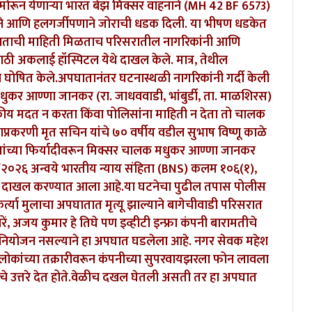
मोरून येणाऱ्या भारत बेंझ मिक्सर वाहनाने (MH 42 BF 6573)
ने आणि हलगर्जीपणाने जोराची धडक दिली. या भीषण धडकेत
ताची माहिती मिळताच परिसरातील नागरिकांनी आणि
ी अकलाई हॉस्पिटल येथे दाखल केले. मात्र, तेथील
े घोषित केले.
अपघातानंतर घटनास्थळी नागरिकांनी गर्दी केली
ुकर आण्णा जानकर (रा. जाधववाडी, भांबुर्डी, ता. माळशिरस)
यकीय मदत न करता किंवा पोलिसांना माहिती न देता तो चालक
ाप्रकरणी मृत सचिन यांचे ७० वर्षीय वडील सुभाष विष्णू काळे
्यांच्या फिर्यादीवरून मिक्सर चालक मधुकर आण्णा जानकर
७/२०२६ अन्वये भारतीय न्याय संहिता (BNS) कलम १०६(१),
्हा दाखल करण्यात आला आहे.
या घटनेचा पुढील तपास पोलीस
्त्या मुलाचा अपघातात मृत्यू झाल्याने बागेचीवाडी परिसरात
, अजय कुमार हे तिघे पण इव्हीटी इन्फ्रा कंपनी बारामतीचे
 नियोजन नसल्याने हा अपघात घडलेला आहे. नगर सेवक महेश
लोकांच्या तक्रारीवरून कंपनीच्या सुपरवायझरला फोन लावला
 उत्तरे देत होते.वेळीच दखल घेतली असती तर हा अपघात