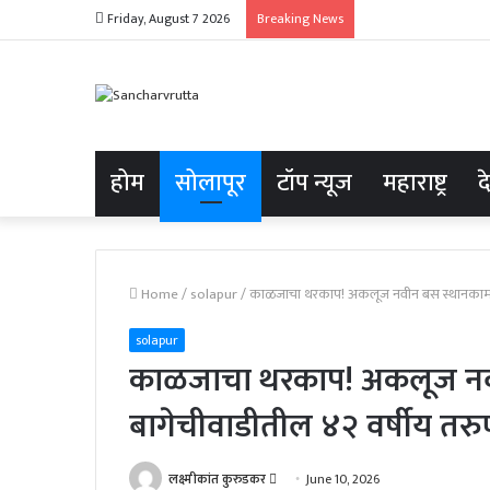
Friday, August 7 2026
Breaking News
होम
सोलापूर
टॉप न्यूज
महाराष्ट्र
द
Home
/
solapur
/
काळजाचा थरकाप! अकलूज नवीन बस स्थानकामागे भ
solapur
काळजाचा थरकाप! अकलूज नव
बागेचीवाडीतील ४२ वर्षीय तरुणा
Send
लक्ष्मीकांत कुरुडकर
June 10, 2026