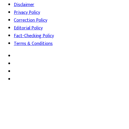
Disclaimer
Privacy Policy
Correction Policy
Editorial Policy
Fact-Checking Policy
Terms & Conditions
Facebook
Twitter
YouTube
Instagram
Back
to
top
button