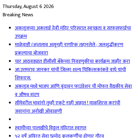
Thursday, August 6 2026
Breaking News
अकलूजच्या अकलाई देवी मंदिर परिसरात स्वच्छता व साफसफाईचा
उपक्रम
माळेवाडी (अ)तलाव असूनही नागरिक तहानलेले ; जलशुद्धीकरण
प्रकल्पाचा बोजवारा
चार आठवड्यात डीसीसी बँकेच्या निवडणुकीचा कार्यक्रम जाहीर करा
आ.उत्तमराव जानकर यांची जिल्हा शल्य चिकित्सकांकडे वाघे यांची
शिफारस.
अकलूज मध्ये भाजप आणि वृंदावन फाउंडेशन ची मोफत वैद्यकीय सेवा
व औषध वाटप
सीमेवरील भावांनो तुम्ही एकटे नाही आहात ! माळशिरस करांची
जवानांना अनोखी ओवाळणी
स्वामींच्या पालखीचे विठ्ठल मंदिरात स्वागत
५२ वर्षे अविरत सेवा !प्रमोद कुलकर्णींचा होणार गौरव