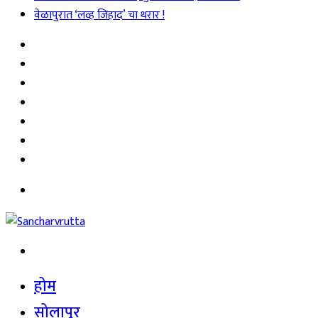
वेळापुरात ‘लव्ह जिहाद’ चा थरार !
Sidebar
Random
Article
Log
In
Instagram
YouTube
Twitter
Facebook
Menu
Search
for
होम
सोलापूर