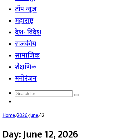
टॉप न्यूज
महाराष्ट्र
देश- विदेश
राजकीय
सामाजिक
शैक्षणिक
मनोरंजन
Search
Random
for
Article
Home
/
2026
/
June
/
12
Day:
June 12, 2026