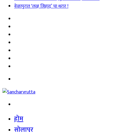
वेळापुरात ‘लव्ह जिहाद’ चा थरार !
Sidebar
Random
Article
Log
In
Instagram
YouTube
Twitter
Facebook
Menu
Search
for
होम
सोलापूर