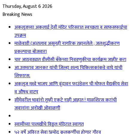
Thursday, August 6 2026
Breaking News
अकलूजच्या अकलाई देवी मंदिर परिसरात स्वच्छता व साफसफाईचा
उपक्रम
माळेवाडी (अ)तलाव असूनही नागरिक तहानलेले ; जलशुद्धीकरण
प्रकल्पाचा बोजवारा
चार आठवड्यात डीसीसी बँकेच्या निवडणुकीचा कार्यक्रम जाहीर करा
आ.उत्तमराव जानकर यांची जिल्हा शल्य चिकित्सकांकडे वाघे यांची
शिफारस.
अकलूज मध्ये भाजप आणि वृंदावन फाउंडेशन ची मोफत वैद्यकीय सेवा
व औषध वाटप
सीमेवरील भावांनो तुम्ही एकटे नाही आहात ! माळशिरस करांची
जवानांना अनोखी ओवाळणी
स्वामींच्या पालखीचे विठ्ठल मंदिरात स्वागत
५२ वर्षे अविरत सेवा !प्रमोद कुलकर्णींचा होणार गौरव