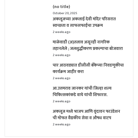
(no title)
October 20, 2025
अकलूजच्या अकलाई देवी मंदिर परिसरात
स्वच्छता व साफसफाईचा उपक्रम
2 weeks ago
माळेवाडी (अ)तलाव असूनही नागरिक
तहानलेले ; जलशुद्धीकरण प्रकल्पाचा बोजवारा
2 weeks ago
चार आठवड्यात डीसीसी बँकेच्या निवडणुकीचा
कार्यक्रम जाहीर करा
2 weeks ago
आ.उत्तमराव जानकर यांची जिल्हा शल्य
चिकित्सकांकडे वाघे यांची शिफारस.
2 weeks ago
अकलूज मध्ये भाजप आणि वृंदावन फाउंडेशन
ची मोफत वैद्यकीय सेवा व औषध वाटप
2 weeks ago